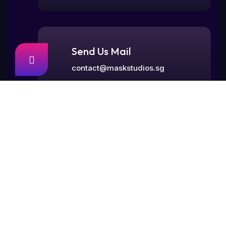
Send Us Mail
contact@maskstudios.sg
Visit Our Office
77, Rangoon Road,
Singapore 218365.